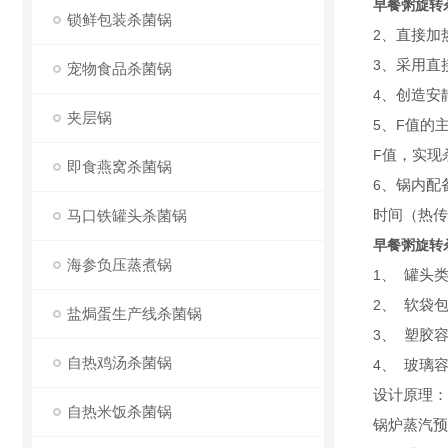
早餐粥旋转
锁鲜包装杀菌锅
2
、直接加
3
、采用直
宠物食品杀菌锅
4
、创造安
夹层锅
5
、
F
值的
F
值，实现
即食燕窝杀菌锅
6
、锅内配
马口铁罐头杀菌锅
时间（热传
早餐粥旋转
海参负压蒸煮锅
1
、
罐头
2
、
软袋
盐焗蛋生产线杀菌锅
3
、
塑胶
自热鸡汤杀菌锅
4
、
玻璃
设计原理：
自热米饭杀菌锅
锅炉蒸汽预