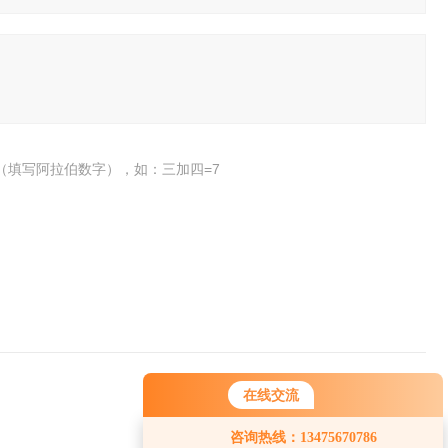
（填写阿拉伯数字），如：三加四=7
下一篇：
0405马口铁罐头杀菌锅
在线交流
您好！欢迎前来咨询，很高兴为您
咨询热线：13475670786
服务，请问您要咨询什么问题呢？