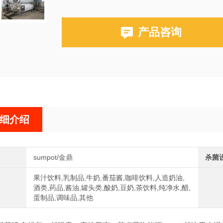
产品咨询
细介绍
sumpot/金鼎
杀菌
果汁饮料,乳制品,牛奶,番茄酱,咖啡饮料,人造奶油,
酒类,药品,酱油,罐头类,酸奶,豆奶,茶饮料,纯净水,醋,
蛋制品,调味品,其他