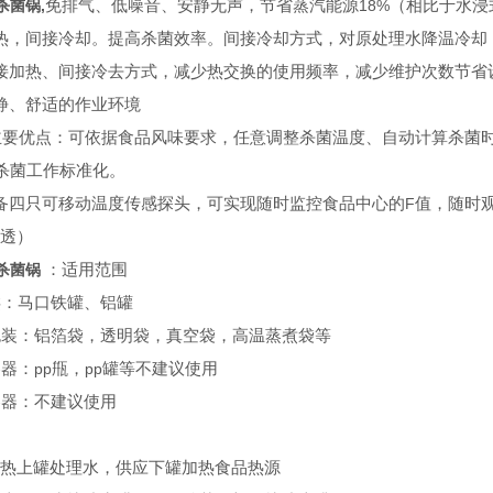
杀菌锅
,
免排气、低噪音、安静无声，节省蒸汽能源
18%
（相比于水浸
热，间接冷却。提高杀菌效率。间接冷却方式，对原处理水降温冷却
接加热、间接冷去方式，减少热交换的使用频率，减少维护次数节省
静、舒适的作业环境
主要优点：可依据食品风味要求，任意调整杀菌温度、自动计算杀菌
杀菌工作标准化。
备四只可移动温度传感探头，可实现随时监控食品中心的
F
值，随时
透）
杀菌锅
：适用范围
类：马口铁罐、铝罐
包装：铝箔袋，透明袋，真空袋，高温蒸煮袋等
容器：
pp
甁，
pp
罐等不建议使用
容器：不建议使用
热上罐处理水，供应下罐加热食品热源