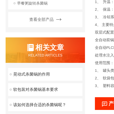
1
、
升温
早餐粥旋转杀菌锅
2
、
保温
3
、
冷却
查看全部产品
4
、
主要特
双层式配置
全自动双锅
相关文章
全自动
PLC
RELATED ARTICLES
处理水注入
使用范围：
1
、
罐头
晃动式杀菌锅的作用
2
、
软袋
3
、
塑料
软包装对杀菌锅基本要求
产
该如何选择合适的杀菌锅呢？