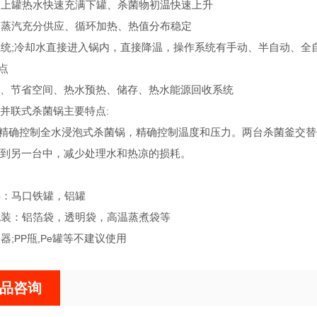
：上罐热水快速充满下罐、杀菌物初温快速上升
：蒸汽充分供应、循环加热、热值分布稳定
系统
;
冷却水直接进入锅内，直接降温，操作系统有手动、半自动、全
点
、节省空间、热水预热、储存、热水能源回收系统
并联式杀菌锅主要特点
:
精确控制全水浸泡式杀菌锅，精确控制温度和压力。两台杀菌釜交替
到另一台中，减少处理水和热凉的损耗。
类：马口铁罐，铝罐
包装：铝箔袋，透明袋，高温蒸煮袋等
容器
;PP
甁
,Pe
罐等不建议使用
品咨询