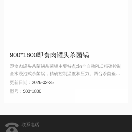
900*1800即食肉罐头杀菌锅
即食肉罐头杀菌锅杀菌锅主要特点:$n全自动PLC精确控制
全水浸泡式杀菌锅，精确控制温度和压力。两台杀菌釜交
替使用同一批杀菌水交替工作，一台的食品处理完后，直
更新日期：
2026-02-25
接将高温处理水注入到另一台中，减少处理水和热凉的损
型号：
900*1800
耗。
联系电话