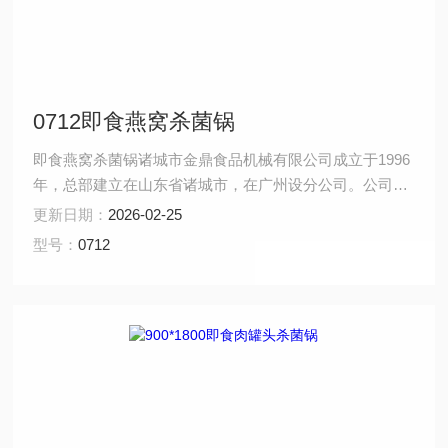
0712即食燕窝杀菌锅
即食燕窝杀菌锅诸城市金鼎食品机械有限公司成立于1996
年，总部建立在山东省诸城市，在广州设分公司。公司目
前占地6925平方米，拥有员工160人。$n诸城市金鼎食品
更新日期：
2026-02-25
机械有限公司专业从事于高温杀菌锅的开发和制造，主要
型号：
0712
产品：热水喷淋式杀菌锅、热水循环式杀菌锅。已达到美
国 FDA和HACCP卫生规范中的要求。