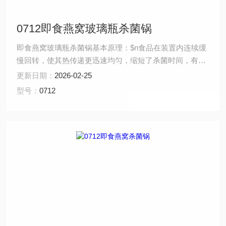
0712即食燕窝玻璃瓶杀菌锅
即食燕窝玻璃瓶杀菌锅基本原理：$n食品在装置内连续缓
慢回转，使其热传递更迅速均匀，缩短了杀菌时间，有效
的避免了食品周围产生过热，焦糊现象。温度控制系统可
更新日期：
2026-02-25
灵活地根据不同包装物的特点进行自动控制，压力控制系
型号：
0712
统配合标准模式自动调整压力，防止容器的变形和破损，
提高成品率。$n可采用预先设置杀菌效果（F值）来控制
整个杀菌过程，使杀菌效果变得直观、可控、且保证了每
杀菌批次