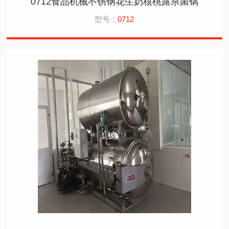
0712食品机械不锈钢花生奶核桃露杀菌锅
型号：
0712