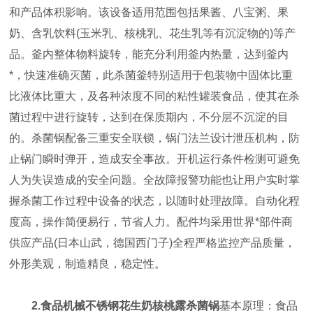
和产品体积影响。该设备适用范围包括果酱、八宝粥、果
奶、含乳饮料(玉米乳、核桃乳、花生乳等有沉淀物的)等产
品。釜内整体物料旋转，能充分利用釜内热量，达到釜内
*，快速准确灭菌，此杀菌釜特别适用于包装物中固体比重
比液体比重大，及各种浓度不同的粘性罐装食品，使其在杀
菌过程中进行旋转，达到在保质期内，不分层不沉淀的目
的。杀菌锅配备三重安全联锁，锅门法兰设计泄压机构，防
止锅门瞬时弹开，造成安全事故。开机运行条件检测可避免
人为失误造成的安全问题。全故障报警功能也让用户实时掌
握杀菌工作过程中设备的状态，以随时处理故障。自动化程
度高，操作简便易行，节省人力。配件均采用世界*部件商
供应产品(日本山武，德国西门子)全程严格监控产品质量，
外形美观，制造精良，稳定性。
2.食品机械不锈钢花生奶核桃露杀菌锅
基本原理：食品