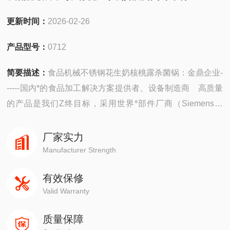
更新时间：
2026-02-26
产品型号：
0712
简要描述：
食品机械不锈钢花生奶核桃露杀菌锅：金鼎企业-
-----国内*的食品加工解决方案提供者、设备制造商 高质量
的产品是我们Z终目标，采用世界*部件厂商（Siemens、
Mitsubishi、SMC）产品，配合我公司设计的人性化人机界
面，让用户在Z简单的操作下，获得Z佳的杀菌效果。“保姆
厂家实力
式服务"是我公司提出的又一重要服务理念，二十四小时售
Manufacturer Strength
后，为您提供故障排除方案。
有效保修
Valid Warranty
质量保障