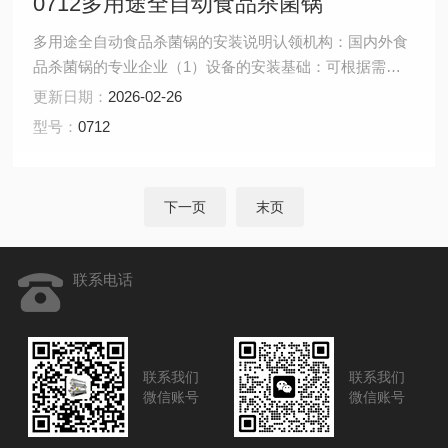
0712多用途全自动食品杀菌锅
多用途全自动食品杀菌锅的安装说明认领机构：国内外食
品杀菌锅的专业企业（1）设备的安装基础：可根据需要
适当降低安装地面，使轨车和高度和地面平衡，便于推车
更新日期：
2026-02-26
推进锅内。 （2）按图纸所示在锅上装妥安全阀，设备出
型号：
0712
厂前已调至启跳压力0.27Mpa（水压试验压力），用户可
以复验，但不允许随意升高启跳压力。 （3）若采用过热
水加热介质，冷却水供给压力为0.4 Mpa～0.5 Mp
下一页
末页
联系电话
联系我们
联系我们
微信账号
微信账号