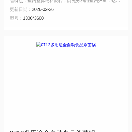
品特点：釜内整体物料旋转，能充分利用釜内热量，达到
釜内*，快速准确灭菌，此杀菌釜特别适用于包装物中固体
更新日期：
2026-02-26
比重比液体比重大，及各种浓度不同的粘性罐装食品，使
型号：
1300*3600
其在杀菌过程中进行旋转，达到在保质期内，不分层不沉
淀的目的。