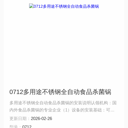
0712多用途不锈钢全自动食品杀菌锅
多用途不锈钢全自动食品杀菌锅的安装说明认领机构：国
内外食品杀菌锅的专业企业（1）设备的安装基础：可根
据需要适当降低安装地面，使轨车和高度和地面平衡，便
更新日期：
2026-02-26
于推车推进锅内。 （2）按图纸所示在锅上装妥安全阀，
型号：
0712