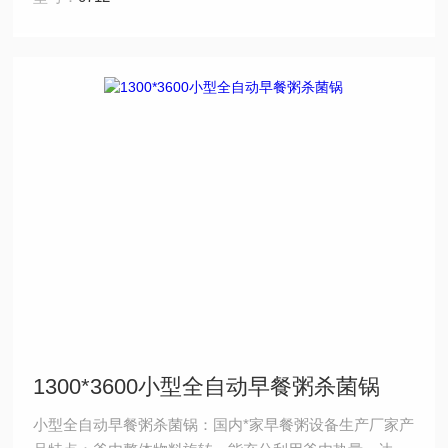
设备出厂前已调至启跳压力0.27Mpa（水压试验压力），
用户可以复验，但不允许随意升高启跳压力。 （3）若采
用过热水加热介质，冷却水供给压力为0.4 Mpa～0.5 Mp
1300*3600小型全自动早餐粥杀菌锅
小型全自动早餐粥杀菌锅：国内*家早餐粥设备生产厂家产