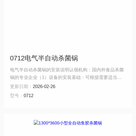
0712电气半自动杀菌锅
电气半自动杀菌锅的安装说明认领机构：国内外食品杀菌
锅的专业企业（1）设备的安装基础：可根据需要适当降
低安装地面，使轨车和高度和地面平衡，便于推车推进锅
更新日期：
2026-02-26
内。 （2）按图纸所示在锅上装妥安全阀，设备出厂前已
型号：
0712
调至启跳压力0.27Mpa（水压试验压力），用户可以复
验，但不允许随意升高启跳压力。 （3）若采用过热水加
热介质，冷却水供给压力为0.4 Mpa～0.5 Mp