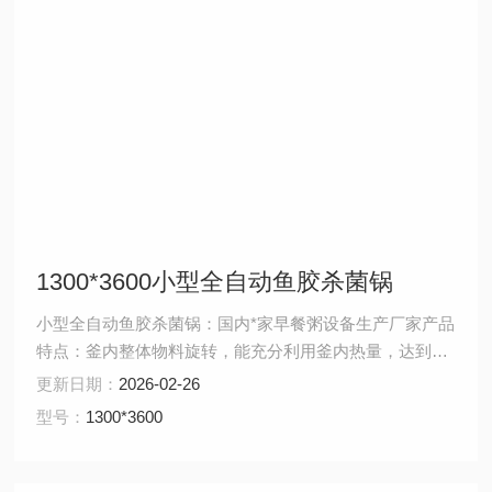
1300*3600小型全自动鱼胶杀菌锅
小型全自动鱼胶杀菌锅：国内*家早餐粥设备生产厂家产品
特点：釜内整体物料旋转，能充分利用釜内热量，达到釜
内*，快速准确灭菌，此杀菌釜特别适用于包装物中固体比
更新日期：
2026-02-26
重比液体比重大，及各种浓度不同的粘性罐装食品，使其
型号：
1300*3600
在杀菌过程中进行旋转，达到在保质期内，不分层不沉淀
的目的。