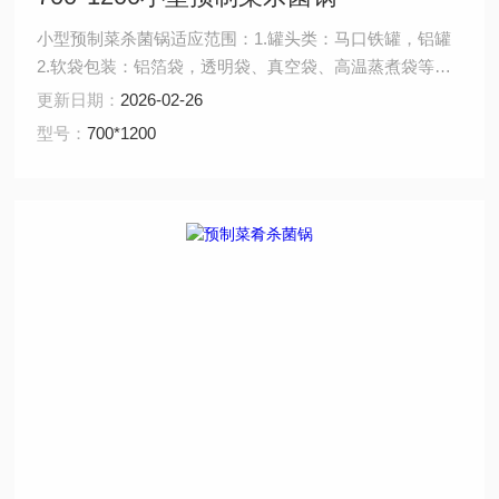
小型预制菜杀菌锅适应范围：1.罐头类：马口铁罐，铝罐
2.软袋包装：铝箔袋，透明袋、真空袋、高温蒸煮袋等。
设计原理：锅炉蒸汽预热上罐处理水，供应下罐加热食品
更新日期：
2026-02-26
热源。 1.升温：上罐热水快速充满下槽、杀菌物初温快速
型号：
700*1200
上升 2.保温：蒸汽充分供应、循环加热、热值分布稳定