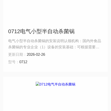
0712电气小型半自动杀菌锅
电气小型半自动杀菌锅的安装说明认领机构：国内外食品
杀菌锅的专业企业（1）设备的安装基础：可根据需要适
当降低安装地面，使轨车和高度和地面平衡，便于推车推
更新日期：
2026-02-26
进锅内。 （2）按图纸所示在锅上装妥安全阀，设备出厂
型号：
0712
前已调至启跳压力0.27Mpa（水压试验压力），用户可以
复验，但不允许随意升高启跳压力。 （3）若采用过热水
加热介质，冷却水供给压力为0.4 Mpa～0.5 Mp