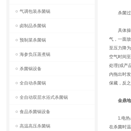
气调包装杀菌锅
杀菌过程
卤制品杀菌锅
具体操作
气，一面放
预制菜杀菌锅
至压力降为
海参负压蒸煮锅
空气时间至
处理(或产
杀菌锅设备
内拖出时发
全自动杀菌锅
保藏，反之
全自动双层水浴式杀菌锅
金鼎地
食品杀菌锅设备
1.电热
高温高压杀菌锅
在杀菌时温