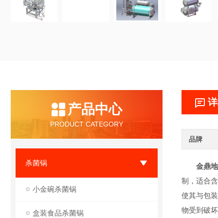
详
产品中心
PRODUCT CATEGORY
品牌
杀菌锅
金鼎地
制，适合含
小金碗杀菌锅
使其与包装
物受到破坏
盒装食品杀菌锅