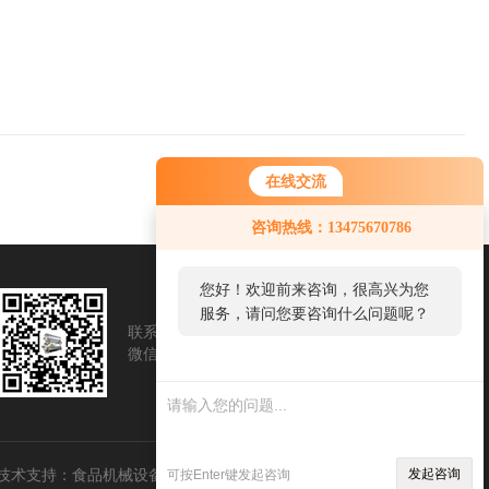
下一篇：
0405金鼎清水鹌鹑蛋杀菌锅
在线交流
您好！欢迎前来咨询，很高兴为您
咨询热线：13475670786
服务，请问您要咨询什么问题呢？
您好，看您停留很久了，是否找到
了需求产品，您可以直接在线与我
联系我们
联系我们
联系！
微信账号
微信账号
术支持：
食品机械设备网
管理登陆
发起咨询
可按Enter键发起咨询