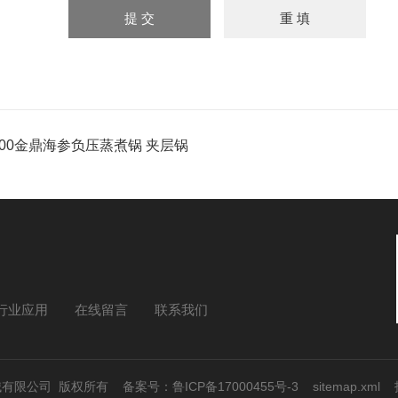
300金鼎海参负压蒸煮锅 夹层锅
行业应用
在线留言
联系我们
食品机械有限公司 版权所有
备案号：鲁ICP备17000455号-3
sitemap.xml
技