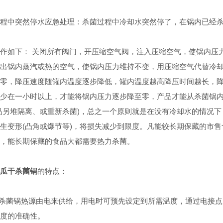
中突然停水应急处理：杀菌过程中冷却水突然停了，在锅内已经杀
如下： 关闭所有阀门，开压缩空气阀，注入压缩空气，使锅内压力
出锅内蒸汽或热的空气，使锅内压力维持不变，用压缩空气代替冷
零，降压速度随罐内温度逐步降低，罐内温度越高降压时间越长，
少在一小时以上，才能将锅内压力逐步降至零，产品才能从杀菌锅
品另堆隔离、或重新杀菌)，总之一个原则就是在没有冷却水的情况
生变形(凸角或爆节等)，将损失减少到限度。凡能较长期保藏的市
，能长期保藏的食品大都需要热力杀菌。
瓜干杀菌锅
的特点：
杀菌锅热源由电来供给，用电时可预先设定到所需温度，通过电接点
度的准确性。