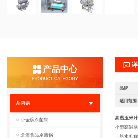
详
产品中心
PRODUCT CATEGORY
品牌
适用范围
杀菌锅
高温玉米汁
小金碗杀菌锅
小型高温杀
盒装食品杀菌锅
上热水贮罐