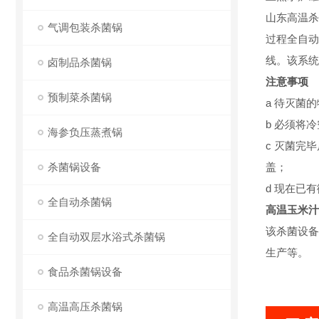
山东高温杀
气调包装杀菌锅
过程全自动
线。该系统
卤制品杀菌锅
注意事项
预制菜杀菌锅
a 待灭菌
b 必须将
海参负压蒸煮锅
c 灭菌完
杀菌锅设备
盖；
d 现在已
全自动杀菌锅
高温玉米汁
该杀菌设备
全自动双层水浴式杀菌锅
生产等。
食品杀菌锅设备
高温高压杀菌锅