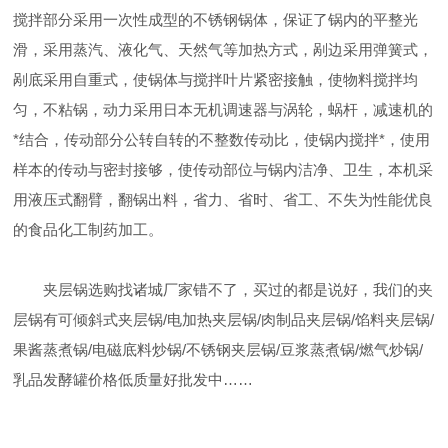
搅拌部分采用一次性成型的不锈钢锅体，保证了锅内的平整光
滑，采用蒸汽、液化气、天然气等加热方式，剐边采用弹簧式，
剐底采用自重式，使锅体与搅拌叶片紧密接触，使物料搅拌均
匀，不粘锅，动力采用日本无机调速器与涡轮，蜗杆，减速机的
*结合，传动部分公转自转的不整数传动比，使锅内搅拌*，使用
样本的传动与密封接够，使传动部位与锅内洁净、卫生，本机采
用液压式翻臂，翻锅出料，省力、省时、省工、不失为性能优良
的食品化工制药加工。
夹层锅选购找诸城厂家错不了，买过的都是说好，我们的夹
层锅有可倾斜式夹层锅/电加热夹层锅/肉制品夹层锅/馅料夹层锅/
果酱蒸煮锅/电磁底料炒锅/不锈钢夹层锅/豆浆蒸煮锅/燃气炒锅/
乳品发酵罐价格低质量好批发中……