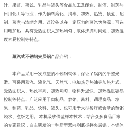
汁、果酱、蜜饯、乳品与罐头等食品加工及酿造、制酒、制药与
日用化工等行业，作为物料溶化、消毒、加热、热烫、预煮、配
制、蒸煮与浓缩之用。该设备以在一定压力的蒸汽为热源，可选
用电加热，具有受热面积大加热均匀，液体沸腾时间短，加热温
度容易控制等特点。
蒸汽式不锈钢夹层锅
产品介绍：
本产品采用一次成型的不锈钢锅体，保证了锅内的平整光
滑。可采用蒸汽、液化气、天然气，电加热导热油等加热方式。
受热面积大、热效率高、加热均匀、物料升温快、加热温度容易
控制等特点。广泛应用于肉制品、炒馅、酱料、调理食品、糖
果、制药、乳品、饮料、罐头、也可用于大型餐厅或食堂的熬粥
烧水、煮饭之用。 本机吸收借鉴样本技术，结合众多食品厂家
的专家建议，自主研发的一种新型双向剐底搅拌夹层锅，本锅体