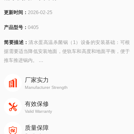
更新时间：
2026-02-25
产品型号：
0405
简要描述：
清水蛋高温杀菌锅（1）设备的安装基础：可根
据需要适当降低安装地面，使轨车和高度和地面平衡，便于
推车推进锅内。
（2）按图纸所示在锅上装妥安全阀，设备出厂前已调至启
跳压力0.27Mpa（水压试验压力），用户可以复验，但不允
厂家实力
许随意升高启跳压力。
Manufacturer Strength
（3）若采用过热水加热介质，冷却水供给压力为0.4 Mpa～
有效保修
0.5 Mpa。为保证水源充足和管路供水压力，请用户自行增
Valid Warranty
设蓄水池和加压
质量保障