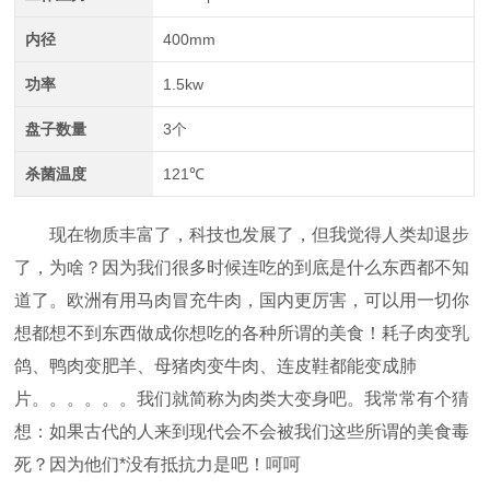
内径
400mm
功率
1.5kw
盘子数量
3个
杀菌温度
121℃
现在物质丰富了，科技也发展了，但我觉得人类却退步
了，为啥？因为我们很多时候连吃的到底是什么东西都不知
道了。欧洲有用马肉冒充牛肉，国内更厉害，可以用一切你
想都想不到东西做成你想吃的各种所谓的美食！耗子肉变乳
鸽、鸭肉变肥羊、母猪肉变牛肉、连皮鞋都能变成肺
片。。。。。。我们就简称为肉类大变身吧。我常常有个猜
想：如果古代的人来到现代会不会被我们这些所谓的美食毒
死？因为他们*没有抵抗力是吧！呵呵