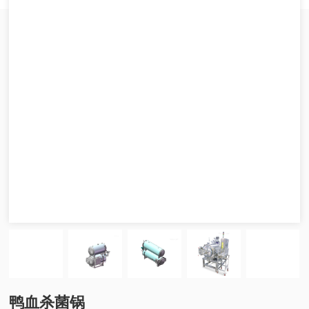
鸭血杀菌锅