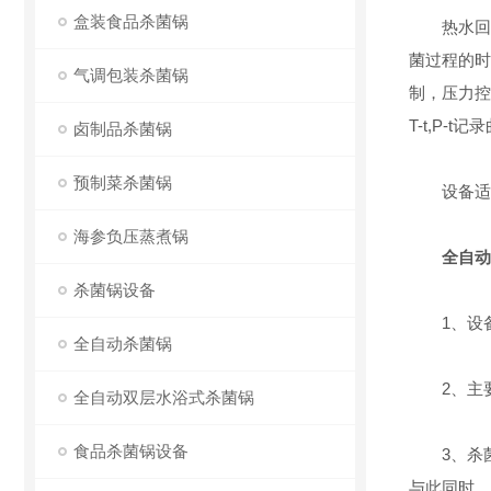
盒装食品杀菌锅
热水回转
菌过程的时
气调包装杀菌锅
制，压力控
T-t,P
卤制品杀菌锅
预制菜杀菌锅
设备适用
海参负压蒸煮锅
全自动
杀菌锅设备
1、设备
全自动杀菌锅
2、主要
全自动双层水浴式杀菌锅
食品杀菌锅设备
3、杀菌
与此同时，