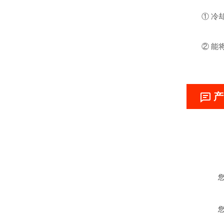
① 冷却
② 能将
产