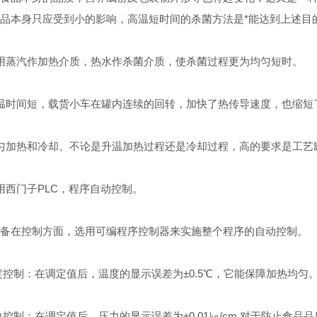
品本身只应受到小的影响，高温短时间的杀菌方法是*能达到上述目
蒸汽作加热介质，热水作杀菌介质，使杀菌过程更为均匀短时。
时间短，载货小车在罐内连续的回转，加快了热传导速度，也缩短
加热和冷却。不论是升温加热过程还是冷却过程，高的要求是工艺
西门子PLC，程序自动控制。
在控制方面，选用可编程序控制器来实施整个程序的自动控制。
制：在调定值后，温度的显示误差为±0.5℃，它能保障加热均匀
制：在调定值后，压力的显示误差为±0.01㎏/cm,对于防止食品