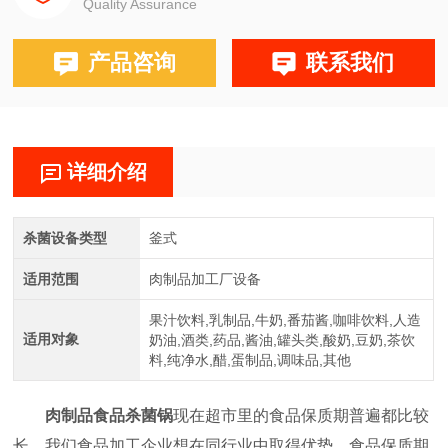
Quality Assurance
产品咨询
联系我们
详细介绍
杀菌设备类型
釜式
适用范围
肉制品加工厂设备
果汁饮料,乳制品,牛奶,番茄酱,咖啡饮料,人造
适用对象
奶油,酒类,药品,酱油,罐头类,酸奶,豆奶,茶饮
料,纯净水,醋,蛋制品,调味品,其他
肉制品食品杀菌锅
现在超市里的食品保质期普遍都比较
长，我们食品加工企业想在同行业中取得优势，食品保质期