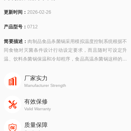
更新时间：
2026-02-26
产品型号：
0712
简要描述：
肉制品食品杀菌锅采用模拟温度控制系统根据不
同食物对灭菌条件设计行动设定要求，而且随时可设定升
温、饮料杀菌锅保温和冷却程序，食品高温杀菌锅这样的目
的是保证使每一种食品均可在佳状态下进行灭菌，肉制品杀
菌锅通过短时间高温杀菌从而避免了在相同高温高压饮料杀
厂家实力
菌锅灭菌方式下热损伤大的情况，而且保持了食品的原有营
Manufacturer Strength
养及口感。
有效保修
Valid Warranty
质量保障