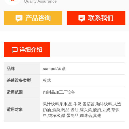
Quality Assurance
产品咨询
联系我们
详细介绍
品牌
sumpot/金鼎
杀菌设备类型
釜式
适用范围
肉制品加工厂设备
果汁饮料,乳制品,牛奶,番茄酱,咖啡饮料,人造
适用对象
奶油,酒类,药品,酱油,罐头类,酸奶,豆奶,茶饮
料,纯净水,醋,蛋制品,调味品,其他