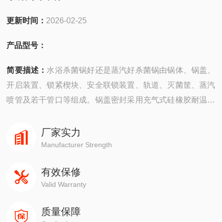
更新时间：
2026-02-25
产品型号：
简要描述：
水浴杀菌锅好还是蒸汽好杀菌锅由锅体、锅盖、
开启装置、锁紧楔块、安全联锁装置、轨道、灭菌筐、蒸汽
喷管及若干管口等组成。锅盖密封采用充气式硅橡胶耐温密
封圈，密封可靠，使用寿命长。具有受热面积大，热效率
高、加热均匀、液料沸腾时间短、加热温度容易控制等特
厂家实力
点。
Manufacturer Strength
有效保修
Valid Warranty
质量保障