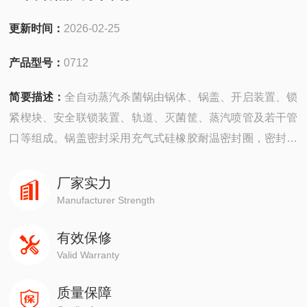
更新时间：
2026-02-25
产品型号：
0712
简要描述：
全自动蒸汽杀菌锅由锅体、锅盖、开启装置、锁
紧楔块、安全联锁装置、轨道、灭菌筐、蒸汽喷管及若干管
口等组成。锅盖密封采用充气式硅橡胶耐温密封圈，密封可
靠，使用寿命长。具有受热面积大，热效率高、加热均匀、
液料沸腾时间短、加热温度容易控制等特点。
厂家实力
Manufacturer Strength
有效保修
Valid Warranty
质量保障