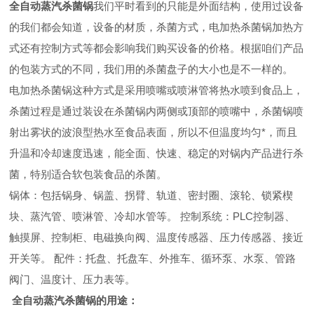
全自动蒸汽杀菌锅
我们平时看到的只能是外面结构，使用过设备
的我们都会知道，设备的材质，杀菌方式，电加热杀菌锅加热方
式还有控制方式等都会影响我们购买设备的价格。根据咱们产品
的包装方式的不同，我们用的杀菌盘子的大小也是不一样的。
电加热杀菌锅这种方式是采用喷嘴或喷淋管将热水喷到食品上，
杀菌过程是通过装设在杀菌锅内两侧或顶部的喷嘴中，杀菌锅喷
射出雾状的波浪型热水至食品表面，所以不但温度均匀*，而且
升温和冷却速度迅速，能全面、快速、稳定的对锅内产品进行杀
菌，特别适合软包装食品的杀菌。
锅体：包括锅身、锅盖、拐臂、轨道、密封圈、滚轮、锁紧楔
块、蒸汽管、喷淋管、冷却水管等。 控制系统：PLC控制器、
触摸屏、控制柜、电磁换向阀、温度传感器、压力传感器、接近
开关等。 配件：托盘、托盘车、外推车、循环泵、水泵、管路
阀门、温度计、压力表等。
全自动蒸汽杀菌锅
的用途：