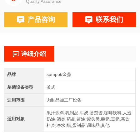
Quality Assurance
产品咨询
联系我们
详细介绍
品牌
sumpot/金鼎
杀菌设备类型
釜式
适用范围
肉制品加工厂设备
果汁饮料,乳制品,牛奶,番茄酱,咖啡饮料,人造
适用对象
奶油,酒类,药品,酱油,罐头类,酸奶,豆奶,茶饮
料,纯净水,醋,蛋制品,调味品,其他