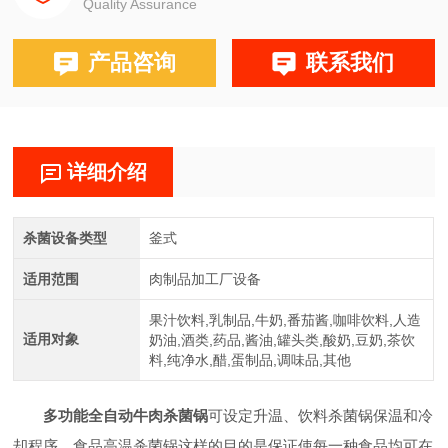
Quality Assurance
产品咨询
联系我们
详细介绍
杀菌设备类型
釜式
适用范围
肉制品加工厂设备
果汁饮料,乳制品,牛奶,番茄酱,咖啡饮料,人造
适用对象
奶油,酒类,药品,酱油,罐头类,酸奶,豆奶,茶饮
料,纯净水,醋,蛋制品,调味品,其他
多功能全自动牛肉杀菌锅
可设定升温、饮料杀菌锅保温和冷
却程序，食品高温杀菌锅这样的目的是保证使每一种食品均可在