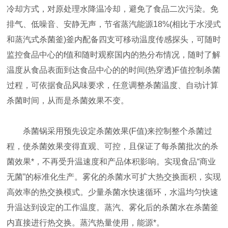
冷却方式，对原处理水降温冷却，避免了食品二次污染。免
排气、低噪音、安静无声，节省蒸汽能源18%(相比于水浸式
和蒸汽式杀菌釜)釜内配备四支可移动温度传感探头，可随时
监控食品中心的f值和随时观察国内的热分布情况，随时了解
温度从食品表面到达食品中心的的时间(热穿透)F值控制杀菌
过程，可依据食品风味要求，任意调整杀菌温度、自动计算
杀菌时间，从而是杀菌效果不变。
杀菌锅采用预先设定杀菌效果(F值)来控制整个杀菌过
程，使杀菌效果变得直观、可控，且保证了每杀菌批次的杀
菌效果*，不再受升温速度和产品体积影响。实现食品“商业
无菌”的标准化生产。雾化的杀菌水可扩大热交换面积，实现
高效率的热交换模式。少量杀菌水快速循环，水温均匀快速
升温达到设定的工作温度。蒸汽、雾化后的杀菌水在杀菌釜
内直接进行热交换。蒸汽热量使用，能源*。