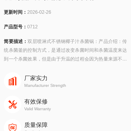
更新时间：
2026-02-26
产品型号：
0712
简要描述：
双层喷淋式不锈钢椰子汁杀菌锅：产品介绍：传
统杀菌釜的控制方式，是通过改变杀菌时间和杀菌温度来达
到一个杀菌效果，但是由于升温的过程会因为热量来源不稳
定和食品体积大小，会影响杀菌效果（F值），导致每杀菌
批次的杀菌效果不*。F值杀菌釜采用预先设置杀菌效果（F
厂家实力
值）来控制整个杀菌过程，是杀菌效果变得直观、可控，且
Manufacturer Strength
保证了每杀菌批次的杀菌效果*，不再受升温速度和产品体
有效保修
积影响，实现食品“商业无菌"的标准化
Valid Warranty
质量保障