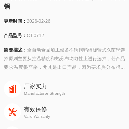
锅
更新时间：
2026-02-26
产品型号：
CT.0712
简要描述：
全自动食品加工设备不锈钢鸭蛋旋转式杀菌锅选
择原则主要从控温精度和热分布均匀性上进行选择，若产品
要求温度很严格，尤其是出口产品，因为要求热分布很均
匀，所以应尽量选择电脑全自动杀菌锅。电脑半自动杀菌锅
温度控制、压力控制与电脑全自动相同，但是价格却是电脑
厂家实力
全自动的1/3。一般要求可以选择电气半自动杀菌锅。手动
Manufacturer Strength
杀菌锅杀菌难度高，控温和控压等都由人工完成，食品外观
有效保修
很难掌握，涨罐（袋）和破碎率高。
Valid Warranty