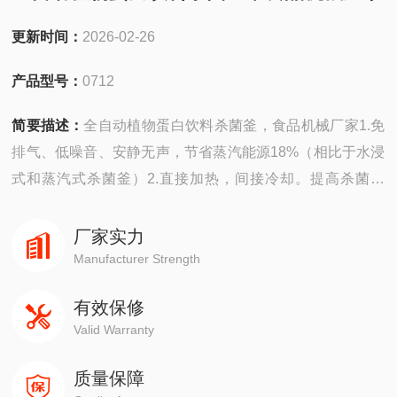
更新时间：
2026-02-26
产品型号：
0712
简要描述：
全自动植物蛋白饮料杀菌釜，食品机械厂家1.免
排气、低噪音、安静无声，节省蒸汽能源18%（相比于水浸
式和蒸汽式杀菌釜）2.直接加热，间接冷却。提高杀菌效
率。间接冷却方式，对原处理水降温冷却，避免了食品二次
污染。3.采用直接加热、间接冷却方式，减少热交换器的使
厂家实力
用频率，减少维护次数节省设备维修保养成本。4.创造安
Manufacturer Strength
静、舒适的作业环境5.F值控制杀菌过程，可依据食品风味
有效保修
要求，任意调整杀菌温度、自动计算杀菌时
Valid Warranty
质量保障