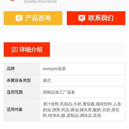
Quality Assurance
产品咨询
联系我们
详细介绍
品牌
sumpot/金鼎
杀菌设备类型
釜式
适用范围
肉制品加工厂设备
果汁饮料,乳制品,牛奶,番茄酱,咖啡饮料,人造
适用对象
奶油,酒类,药品,酱油,罐头类,酸奶,豆奶,茶饮
料,纯净水,醋,蛋制品,调味品,其他