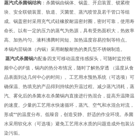
蒸汽式杀菌锅
结构
：杀菌锅由锅体、锅盖、开启装置、锁紧楔
块、安全联锁装置、轨道、灭菌筐、蒸汽喷管及若干管口等组
成。锅盖密封采用充气式硅橡胶耐温密封圈，密封可靠，使用寿
命长。以有一定的压力的蒸气为热源，具有受热面积大，热效率
高、加热均匀、液料沸腾时间短、加热温度容易控制等特点。
本锅内层锅体（内锅）采用耐酸耐热的奥氏型不锈钢制造。
蒸汽式杀菌锅
内配备四支可移动温度传感探头，可随时监控视
频中心的F值，锅内的热分布情况，随时了解热穿透 （温度从食
品表面到达几何中心的时间）。工艺用水预热系统（可选项）可
确保温、热填充的产品得到持续的升温过程。减少蒸汽消耗，蒸
汽、雾化后的杀菌水在杀菌锅内直接进行热混合，提高升温降温
的速度。少量的工艺用水快速循环，蒸汽、空气和水混合对流，
形成**的温度分布。低噪音，创造安静、舒适的作业环境。杀菌
水采用软化水（可选项）避免工艺用水水质的问题造成外包装沾
染污垢。