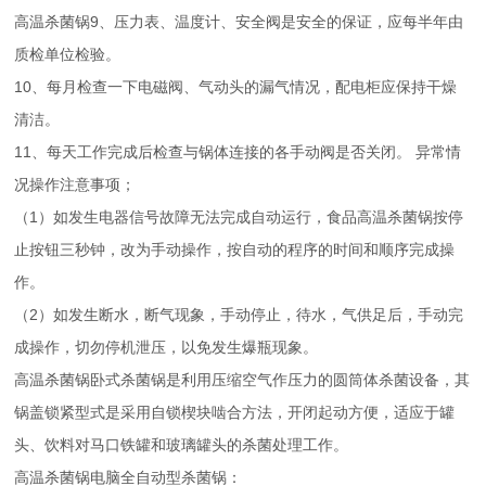
高温杀菌锅9、压力表、温度计、安全阀是安全的保证，应每半年由
质检单位检验。
10、每月检查一下电磁阀、气动头的漏气情况，配电柜应保持干燥
清洁。
11、每天工作完成后检查与锅体连接的各手动阀是否关闭。 异常情
况操作注意事项；
（1）如发生电器信号故障无法完成自动运行，食品高温杀菌锅按停
止按钮三秒钟，改为手动操作，按自动的程序的时间和顺序完成操
作。
（2）如发生断水，断气现象，手动停止，待水，气供足后，手动完
成操作，切勿停机泄压，以免发生爆瓶现象。
高温杀菌锅卧式杀菌锅是利用压缩空气作压力的圆筒体杀菌设备，其
锅盖锁紧型式是采用自锁楔块啮合方法，开闭起动方便，适应于罐
头、饮料对马口铁罐和玻璃罐头的杀菌处理工作。
高温杀菌锅电脑全自动型杀菌锅：