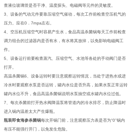
查液位玻璃管是否干净、温度探头、电磁阀等元件的灵敏度。
3、设备的气动元件要靠压缩空气催动，每次工作前检查空压机气的
压力。应在0．7mpa左右。
4、空压机压缩空气时容易产生水，食品高温杀菌锅每天工作前检查
调力组合的过滤器内是否有水，有水将其放掉，以免影响电磁阀工
作。
5、设备运行前要检查蒸汽、压缩空气、水池等各处的手动阀门是否
打开。
高温杀菌锅6、设备运转时要注意观察运转情况，当处于进热水或进
冷水时要观察水泵是否运转，罐内水位是否升高，如果水泵正常运转
罐内水位不升，食品高温杀菌锅说明水泵抽空或水罐内水位过低。
7、每次杀菌前打开热水阀降温泵将管道内的冷水排尽，防止降温时
进入锅内温差太大产生爆瓶。
瓶装即食海参杀菌锅
每次开锅门前，注意观察压力表是否为“0’’锅内
有压不能强行开门，以免发生危险。