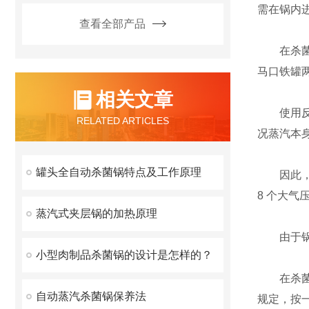
需在锅内
查看全部产品
在杀菌时
马口铁罐
相关文章
使用反压
RELATED ARTICLES
况蒸汽本
罐头全自动杀菌锅特点及工作原理
因此，在
8 个大
蒸汽式夹层锅的加热原理
由于锅内
小型肉制品杀菌锅的设计是怎样的？
在杀菌过
自动蒸汽杀菌锅保养法
规定，按