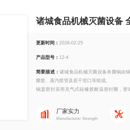
诸城食品机械灭菌设备 
更新时间：
2026-02-25
产品型号：
12-4
简要描述：
诸城食品机械灭菌设备杀菌锅由
菌筐、蒸汽喷管及若干管口等组成。
锅盖密封采用充气式硅橡胶耐温密封圈，密
匀、液料沸腾时间短、加热温度容易控制等特
厂家实力
Manufacturer Strength