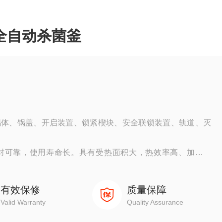
全自动杀菌釜
锅体、锅盖、开启装置、锁紧楔块、安全联锁装置、轨道、灭
封可靠，使用寿命长。具有受热面积大，热效率高、加热均
点。杀菌锅主要用于食品行业、医药等各个领域！
有效保修
质量保障
Valid Warranty
Quality Assurance