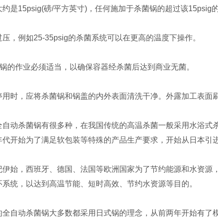
约是15psig(磅/平方英寸)，任何施加于杀菌锅的超过该15psi
例如25-35psig的杀菌系统可以在更高的温度下操作。
锅的作业必须适当，以确保容器经杀菌后达到商业无菌。
时，应将杀菌锅和锅盖的内外表面清洗干净。外露加工表面刷
动杀菌锅有很多种，在我国传统的高温杀菌一般采用水浴式杀
年代开始为了满足软包装等特殊的产品生产要求，开始从日本引
始，西班牙、德国、法国等欧洲国家为了节约能源和水资源，
环系统，以达到高温节能、短时高效、节约水资源等目的。
自动杀菌锅大多数都采用日式锅的理念，从前两年开始有了模