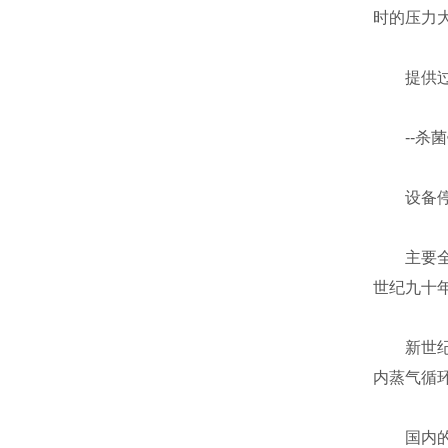
时的压力大
提供过压，
--杀菌
设备停用
主要全自
世纪九十
新世纪伊
内蒸气循
国内的全