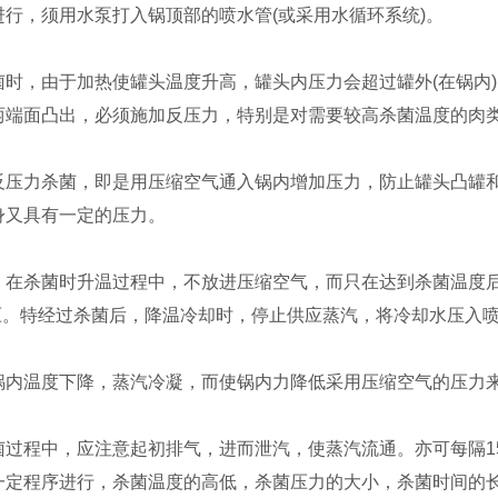
进行，须用水泵打入锅顶部的喷水管(或采用水循环系统)。
，由于加热使罐头温度升高，罐头内压力会超过罐外(在锅内)
两端面凸出，必须施加反压力，特别是对需要较高杀菌温度的肉
力杀菌，即是用压缩空气通入锅内增加压力，防止罐头凸罐和
身又具有一定的压力。
杀菌时升温过程中，不放进压缩空气，而只在达到杀菌温度后处于保
气压。特经过杀菌后，降温冷却时，停止供应蒸汽，将冷却水压入
温度下降，蒸汽冷凝，而使锅内力降低采用压缩空气的压力
程中，应注意起初排气，进而泄汽，使蒸汽流通。亦可每隔15
一定程序进行，杀菌温度的高低，杀菌压力的大小，杀菌时间的